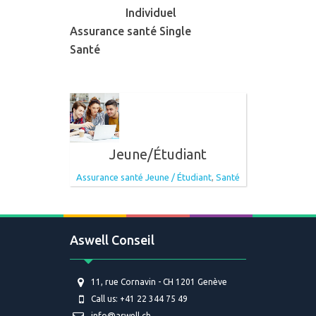
Individuel
Assurance santé Single
Santé
Jeune/Étudiant
Assurance santé Jeune / Étudiant
Santé
,
Aswell Conseil
11, rue Cornavin - CH 1201 Genève
Call us: +41 22 344 75 49
info@aswell.ch