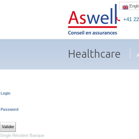
Engli
+41 22 
Healthcare
A
Login
Password
Valider
Single Résident Basique