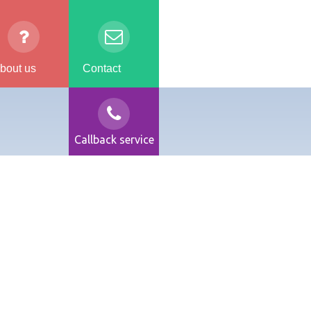
bout us
Contact
Callback service