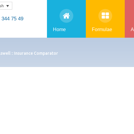
sh
344 75 49
Home
Formulae
A
swell :: Insurance Comparator