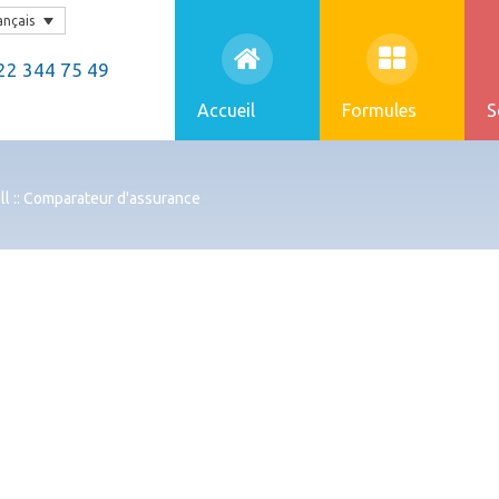
ançais
2 344 75 49
Accueil
Formules
S
l :: Comparateur d'assurance