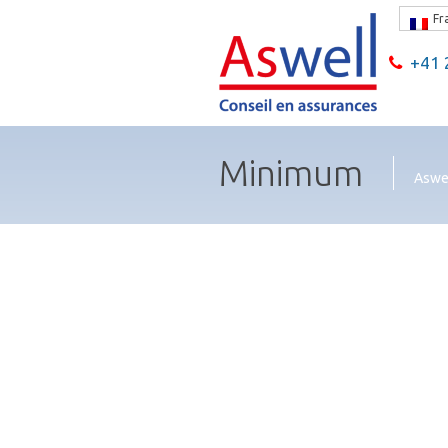
Fr
+41 2
Minimum
Aswel